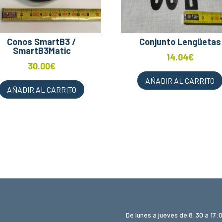
Conos SmartB3 /
Conjunto Lengüetas
SmartB3Matic
14.04
€
30.00
€
AÑADIR AL CARRITO
AÑADIR AL CARRITO
o
De lunes a jueves de 8:30 a 17: