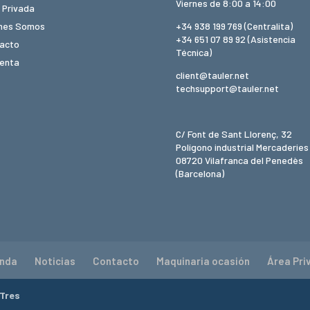
Viernes de 8:00 a 14:00
 Privada
nes Somos
+34 938 199 769
(Centralita)
+34 651 07 89 92
(Asistencia
acto
Técnica)
uenta
client@tauler.net
techsupport@tauler.net
C/ Font de Sant Llorenç, 32
Polígono industrial Mercaderies
08720 Vilafranca del Penedès
(Barcelona)
enda
Noticias
Contacto
Maquinaria ocasión
Área Pri
Tres