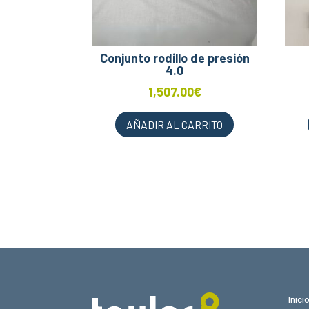
Conjunto rodillo de presión
4.0
1,507.00
€
AÑADIR AL CARRITO
Inici