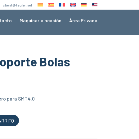
×
client@tauler.net
tacto
Maquinaria ocasión
Área Privada
oporte Bolas
ero para SMT4.0
ARRITO