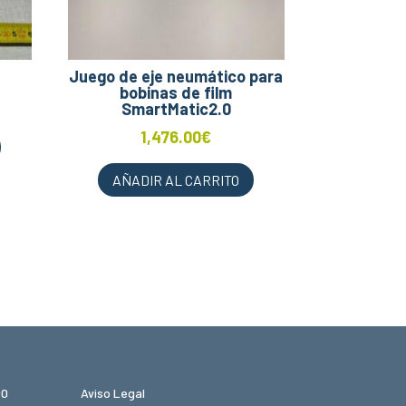
Juego de eje neumático para
bobinas de film
SmartMatic2.0
1,476.00
€
AÑADIR AL CARRITO
00
Aviso Legal