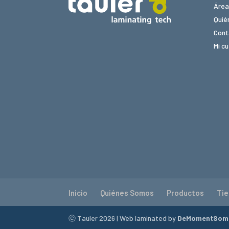
Área
Quié
Cont
Mi c
Inicio
Quiénes Somos
Productos
Ti
ⓒ Tauler
2026
| Web laminated by
DeMomentSom