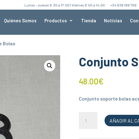
Lunes – jueves 8:30 a 17:00 | Viernes 8:00 a 14:00
+34 938 199 769
Quiénes Somos
Productos
Tienda
Noticias
Con
er y
e Bolas
Conjunto S
48.00
€
nto de mis datos
Conjunto soporte bolas ac
Conjunto
nes de servicio
de Google.
AÑADIR AL C
Soporte
Bolas